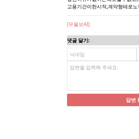
고용기간이한시적,계약형태로노
[무물보AI]
댓글 달기:
답변 