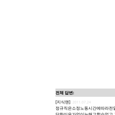
전체 답변:
[지식맨]
2011.07.24
정규직은소정노동시간에따라전
당한이유가없이는해고할수없고,