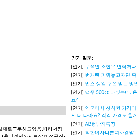
인기 질문:
[인기]
무속인 조현우 연락처나
[인기]
번개탄 피워놓고자면 
[인기]
빕스 생일 쿠폰 받는 방
[인기]
맥주 500cc 마셨는데,
요?
[인기]
약국에서 청심환 가격이 
게 더 나아요? 각각 가격도 함
[인기]
AB형남자특징
일제로근무하고있음.따라서정
[인기]
착한여자나쁜여자결말
고용이정년까지보장.비정규직-