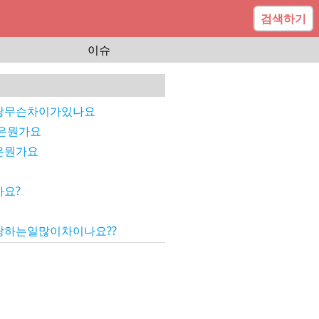
검색하기
이슈
랑무슨차이가있나요
은뭔가요
은뭔가요
요?
하는일많이차이나요??