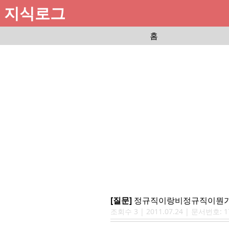
지식로그
홈
[질문]
정규직이랑비정규직이뭔가
조회수
3
|
2011.07.24
| 문서번호:
1