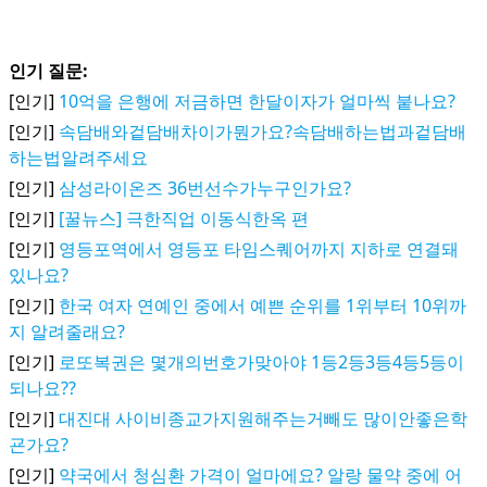
인기 질문:
[인기]
10억을 은행에 저금하면 한달이자가 얼마씩 붙나요?
[인기]
속담배와겉담배차이가뭔가요?속담배하는법과겉담배
하는법알려주세요
[인기]
삼성라이온즈 36번선수가누구인가요?
[인기]
[꿀뉴스] 극한직업 이동식한옥 편
[인기]
영등포역에서 영등포 타임스퀘어까지 지하로 연결돼
있나요?
[인기]
한국 여자 연예인 중에서 예쁜 순위를 1위부터 10위까
지 알려줄래요?
[인기]
로또복권은 몇개의번호가맞아야 1등2등3등4등5등이
되나요??
[인기]
대진대 사이비종교가지원해주는거빼도 많이안좋은학
굔가요?
[인기]
약국에서 청심환 가격이 얼마에요? 알랑 물약 중에 어