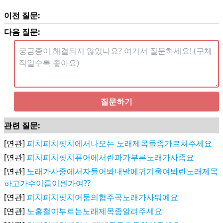
이전 질문:
다음 질문:
질문하기
관련 질문:
[연관]
피치피치핏치에서나오는 노래제목들좀가르쳐주세요
[연관]
피치피치핏치퓨어에서란파가부른노래가사좀요
[연관]
노래가사중에서자들어봐내말에귀기울여봐란노래제목
하고가수이름이뭔가여??
[연관]
피치피치핏치어둠의협주곡노래가사뭐예요
[연관]
노홍철이부르는노래제목좀알려주세요