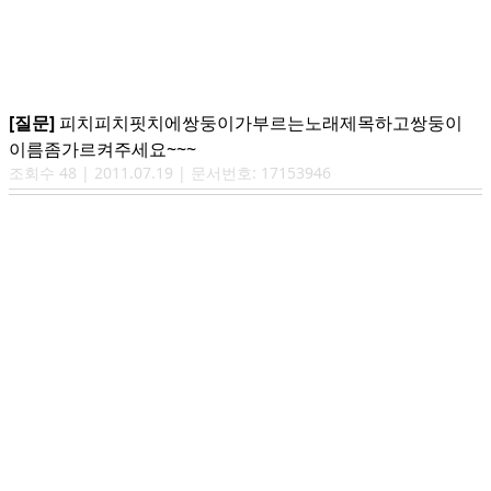
[질문]
피치피치핏치에쌍둥이가부르는노래제목하고쌍둥이
이름좀가르켜주세요~~~
조회수
48
|
2011.07.19
| 문서번호:
17153946