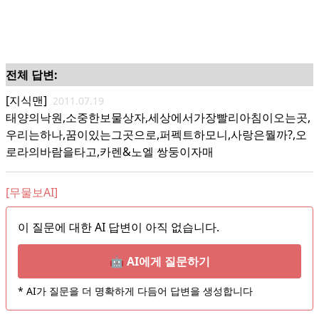
전체 답변:
[지식맨]
2011.07.19
태양의낙원,소중한보물상자,세상에서가장빨리아침이오는곳,
우리는하나,꿈이있는그곳으로,퍼펙트하모니,사랑은뭘까?,오
로라의바람을타고,카렌&노엘 쌍둥이자매
[무물보AI]
이 질문에 대한 AI 답변이 아직 없습니다.
🤖 AI에게 질문하기
* AI가 질문을 더 명확하게 다듬어 답변을 생성합니다