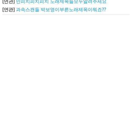
[연관]
만피치피치피치 노래제목들모두알려주세요
[연관]
과속스캔들 박보영이부른노래제목이뭐죠??