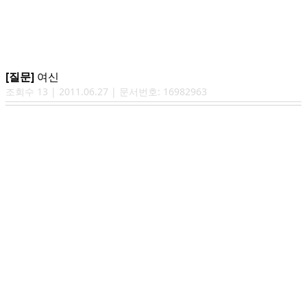
[질문]
여신
조회수
13
|
2011.06.27
| 문서번호:
16982963