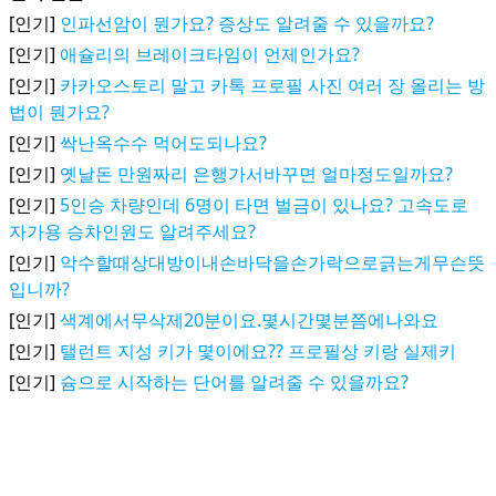
[인기]
인파선암이 뭔가요? 증상도 알려줄 수 있을까요?
[인기]
애슐리의 브레이크타임이 언제인가요?
[인기]
카카오스토리 말고 카톡 프로필 사진 여러 장 올리는 방
법이 뭔가요?
[인기]
싹난옥수수 먹어도되나요?
[인기]
옛날돈 만원짜리 은행가서바꾸면 얼마정도일까요?
[인기]
5인승 차량인데 6명이 타면 벌금이 있나요? 고속도로
자가용 승차인원도 알려주세요?
[인기]
악수할때상대방이내손바닥을손가락으로긁는게무슨뜻
입니까?
[인기]
색계에서무삭제20분이요.몇시간몇분쯤에나와요
[인기]
탤런트 지성 키가 몇이에요?? 프로필상 키랑 실제키
[인기]
슘으로 시작하는 단어를 알려줄 수 있을까요?