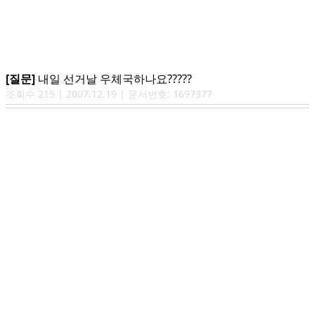
[질문]
내일 선거날 우체국하나요?????
조회수
215
|
2007.12.19
| 문서번호:
1697377