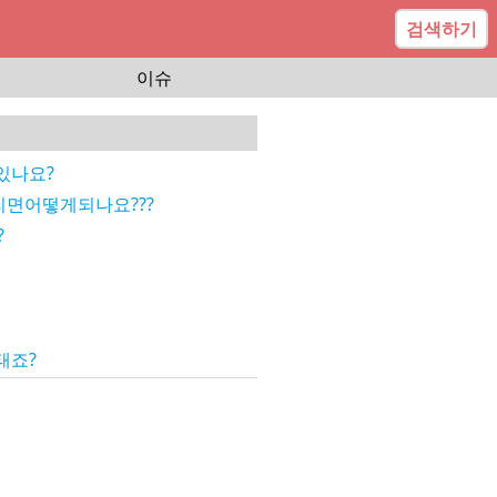
검색하기
이슈
있나요?
면어떻게되나요???
?
태죠?