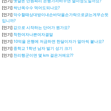
[인기]
옛날돈 만원짜리 은행가서바꾸면 얼마정도일까요?
[인기]
싹난옥수수 먹어도되나요?
[인기]
악수할때상대방이내손바닥을손가락으로긁는게무슨뜻
입니까?
[인기]
값으로 시작하는 단어가 뭔가요?
[인기]
착한여자나쁜여자결말
[인기]
10억을 은행에 저금하면 한달이자가 얼마씩 붙나요?
[인기]
중학교 1학년 남자 발기 성기 크기
[인기]
천리행군이면 몇 km 걸은거에요??