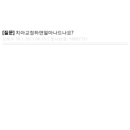
[질문]
치아교정하면얼마나드나요?
조회수
16
|
2011.06.15
| 문서번호:
16897731