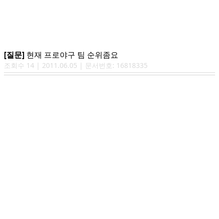
[질문]
현재 프로야구 팀 순위좀요
조회수
14
|
2011.06.05
| 문서번호:
16818335