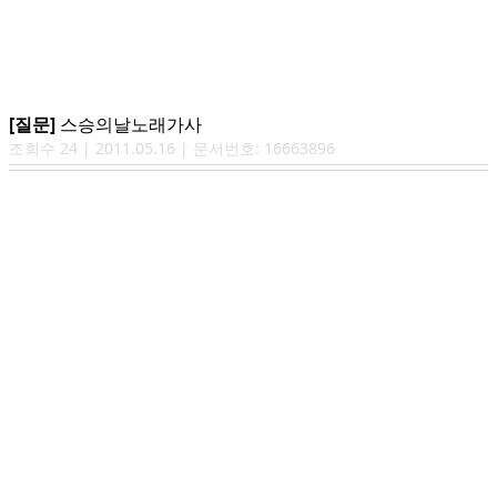
[질문]
스승의날노래가사
조회수
24
|
2011.05.16
| 문서번호:
16663896