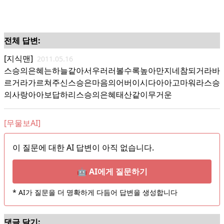
전체 답변:
[지식맨]
2011.05.16
스승의은혜는하늘같아서우러러볼수록높아만지네참되거라바
르거라가르쳐주신스승은마음의어버이시다아아고마워라스승
의사랑아아보답하리스승의은혜태산같이무거운
[무물보AI]
이 질문에 대한 AI 답변이 아직 없습니다.
🤖 AI에게 질문하기
* AI가 질문을 더 명확하게 다듬어 답변을 생성합니다
댓글 달기: