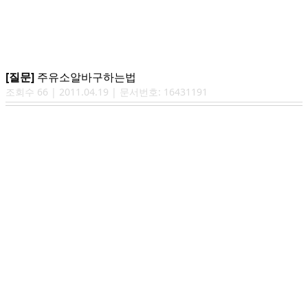
[질문]
주유소알바구하는법
조회수
66
|
2011.04.19
| 문서번호:
16431191