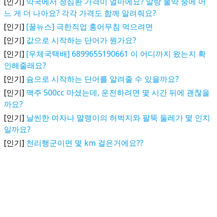
[인기]
약국에서 청심환 가격이 얼마에요? 알랑 물약 중에 어
느 게 더 나아요? 각각 가격도 함께 알려줘요?
[인기]
[꿀뉴스] 극한직업 홍어무침 먹으려면
[인기]
값으로 시작하는 단어가 뭔가요?
[인기]
[우체국택배] 6899655190661 이 어디까지 왔는지 확
인해줄래요?
[인기]
슘으로 시작하는 단어를 알려줄 수 있을까요?
[인기]
맥주 500cc 마셨는데, 운전하려면 몇 시간 뒤에 괜찮을
까요?
[인기]
날씬한 여자나 말랭이의 허벅지와 팔뚝 둘레가 몇 인치
일까요?
[인기]
천리행군이면 몇 km 걸은거에요??