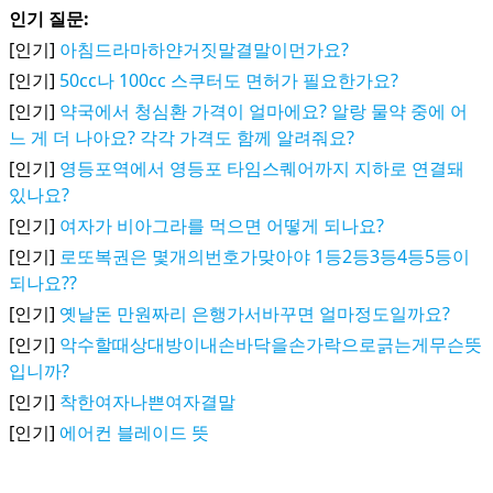
인기 질문:
[인기]
아침드라마하얀거짓말결말이먼가요?
[인기]
50cc나 100cc 스쿠터도 면허가 필요한가요?
[인기]
약국에서 청심환 가격이 얼마에요? 알랑 물약 중에 어
느 게 더 나아요? 각각 가격도 함께 알려줘요?
[인기]
영등포역에서 영등포 타임스퀘어까지 지하로 연결돼
있나요?
[인기]
여자가 비아그라를 먹으면 어떻게 되나요?
[인기]
로또복권은 몇개의번호가맞아야 1등2등3등4등5등이
되나요??
[인기]
옛날돈 만원짜리 은행가서바꾸면 얼마정도일까요?
[인기]
악수할때상대방이내손바닥을손가락으로긁는게무슨뜻
입니까?
[인기]
착한여자나쁜여자결말
[인기]
에어컨 블레이드 뜻