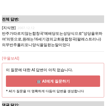
전체 답변:
[지식맨]
2007.12.12
반주가따르지않는합창곡‘예배당또는성당식으로’‘성당을위하
여’의뜻으로,원래는16세기경의교회용합창곡(팔레스트리나)
의무반주폴리포니양식을일컫는말이었다
[무물보AI]
이 질문에 대한 AI 답변이 아직 없습니다.
🤖 AI에게 질문하기
* AI가 질문을 더 명확하게 다듬어 답변을 생성합니다
댓글 달기: