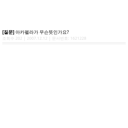
[질문]
아카펠라가 무슨뜻인가요?
조회수
202
|
2007.12.12
| 문서번호:
1621228