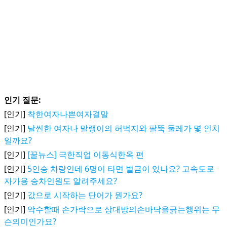
인기 질문:
[인기]
착한여자나쁜여자결말
[인기]
날씬한 여자나 말랭이의 허벅지와 팔뚝 둘레가 몇 인치
일까요?
[인기]
[꿀뉴스] 극한직업 이동식한옥 편
[인기]
5인승 차량인데 6명이 타면 벌금이 있나요? 고속도로
자가용 승차인원도 알려주세요?
[인기]
값으로 시작하는 단어가 뭔가요?
[인기]
악수할때 손가락으로 상대방의손바닥을긁는행위는 무
슨의미인가요?