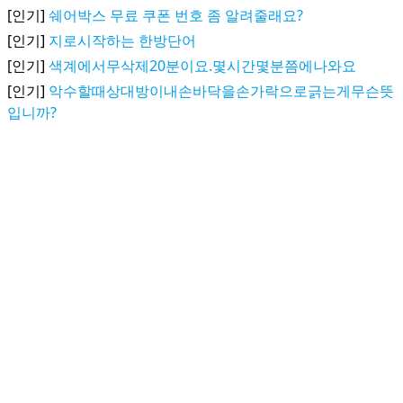
[인기]
쉐어박스 무료 쿠폰 번호 좀 알려줄래요?
[인기]
지로시작하는 한방단어
[인기]
색계에서무삭제20분이요.몇시간몇분쯤에나와요
[인기]
악수할때상대방이내손바닥을손가락으로긁는게무슨뜻
입니까?