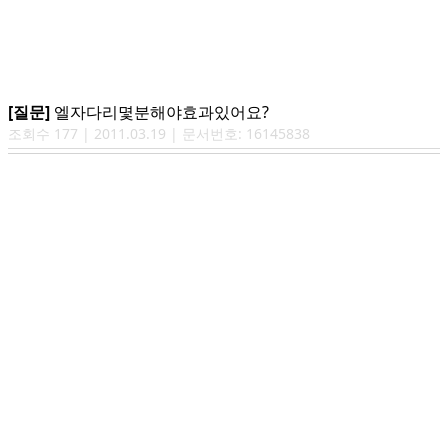
[질문]
엘자다리몇분해야효과있어요?
조회수
177
|
2011.03.19
| 문서번호:
16145838