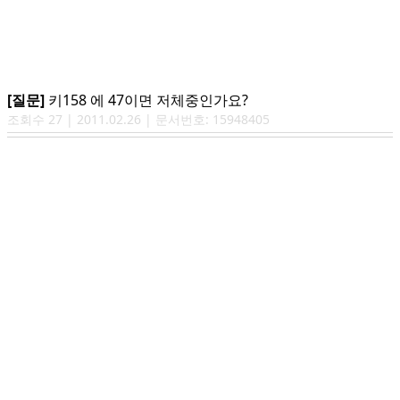
[질문]
키158 에 47이면 저체중인가요?
조회수
27
|
2011.02.26
| 문서번호:
15948405