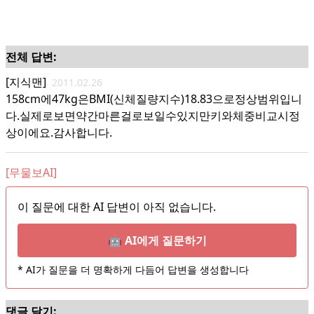
전체 답변:
[지식맨]
2011.02.26
158cm에47kg은BMI(신체질량지수)18.83으로정상범위입니
다.실제로보면약간마른걸로보일수있지만키와체중비교시정
상이에요.감사합니다.
[무물보AI]
이 질문에 대한 AI 답변이 아직 없습니다.
🤖 AI에게 질문하기
* AI가 질문을 더 명확하게 다듬어 답변을 생성합니다
댓글 달기: