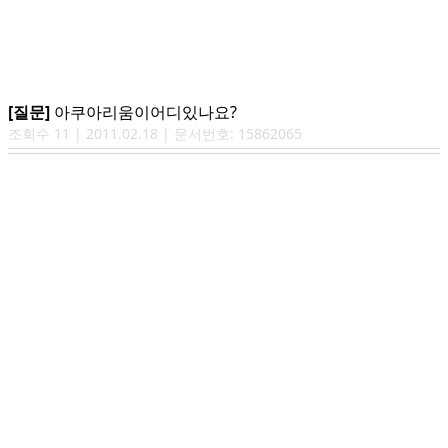
[질문]
아쿠아리움이어디있나요?
조회수
11
|
2011.02.18
| 문서번호:
15862065