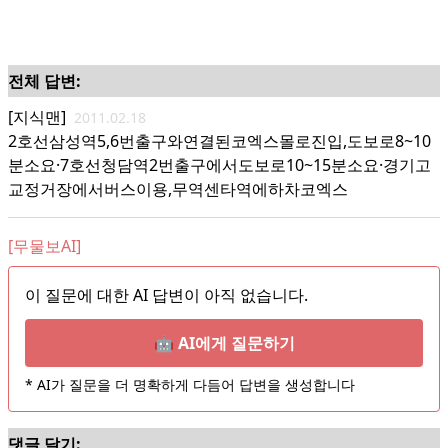
전체 답변:
[지식맨]
2011.02.18
2호선삼성역5,6번출구와연결된코엑스몰로진입,도보로8~10
분소요·7호선청담역2번출구에서도보로10~15분소요·경기고
교정거장에서버스이용,무역센타역에하차코엑스
[무물보AI]
이 질문에 대한 AI 답변이 아직 없습니다.
🤖 AI에게 질문하기
* AI가 질문을 더 명확하게 다듬어 답변을 생성합니다
댓글 달기: