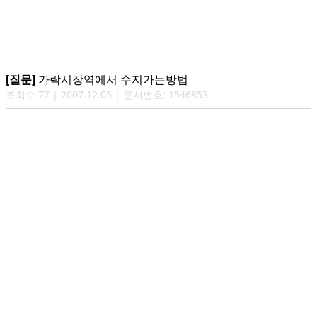
[질문]
가락시장역에서 수지가는방법
조회수
77
|
2007.12.05
| 문서번호:
1546853