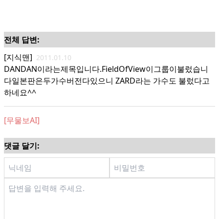
전체 답변:
[지식맨]
2011.01.10
DANDAN이라는제목입니다.FieldOfView이그룹이불렀습니
다일본판은두가수버전다있으니 ZARD라는 가수도 불렀다고
하네요^^
[무물보AI]
댓글 달기: