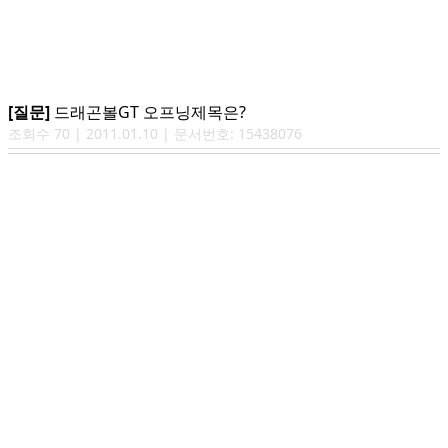
[질문]
드래곤볼GT 오프닝제목은?
조회수
70
|
2011.01.10
| 문서번호:
15438076