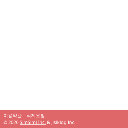
이용약관
|
삭제요청
©
2026
SimSimi Inc.
& Jisiklog Inc.