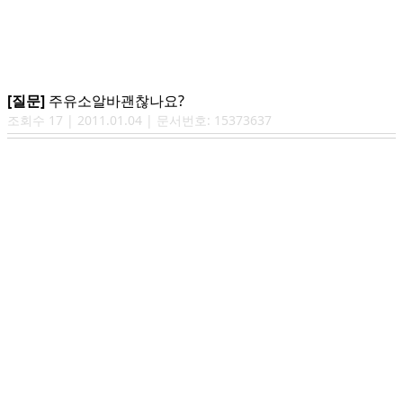
[질문]
주유소알바괜찮나요?
조회수
17
|
2011.01.04
| 문서번호:
15373637