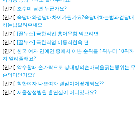
[인기]
조수미 남편 누군가요?
[인기]
속담배와겉담배차이가뭔가요?속담배하는법과겉담배
하는법알려주세요
[인기]
[꿀뉴스] 극한직업 홍어무침 먹으려면
[인기]
[꿀뉴스] 극한직업 이동식한옥 편
[인기]
한국 여자 연예인 중에서 예쁜 순위를 1위부터 10위까
지 알려줄래요?
[인기]
악수할때 손가락으로 상대방의손바닥을긁는행위는 무
슨의미인가요?
[인기]
착한여자 나쁜여자 결말이어떻게되요??
[인기]
서울삼성병원 흡연실이 어디있나요?