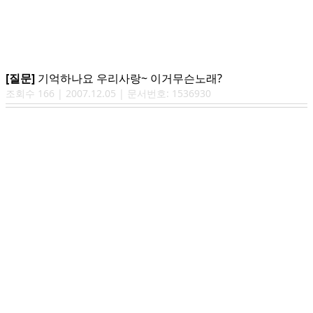
[질문]
기억하나요 우리사랑~ 이거무슨노래?
조회수
166
|
2007.12.05
| 문서번호:
1536930