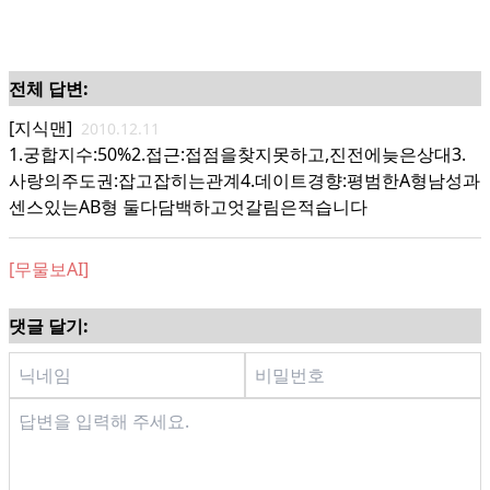
전체 답변:
[지식맨]
2010.12.11
1.궁합지수:50%2.접근:접점을찾지못하고,진전에늦은상대3.
사랑의주도권:잡고잡히는관계4.데이트경향:평범한A형남성과
센스있는AB형 둘다담백하고엇갈림은적습니다
[무물보AI]
댓글 달기: