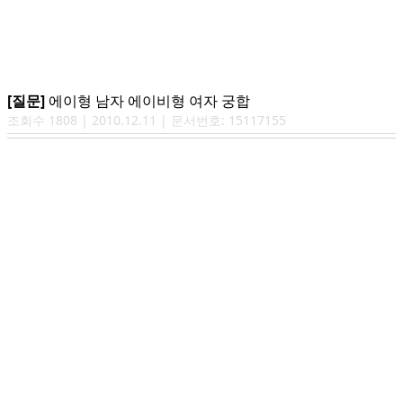
[질문]
에이형 남자 에이비형 여자 궁합
조회수
1808
|
2010.12.11
| 문서번호:
15117155