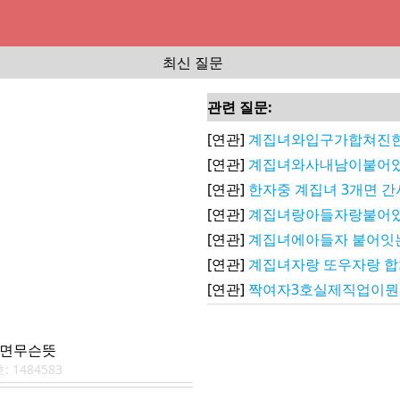
최신 질문
관련 질문:
[연관]
계집녀와입구가합쳐진한
[연관]
계집녀와사내남이붙어
[연관]
한자중 계집녀 3개면 
[연관]
계집녀랑아들자랑붙어
[연관]
계집녀에아들자 붙어잇
[연관]
계집녀자랑 또우자랑 
[연관]
짝여자3호실제직업이
이면무슨뜻
호:
1484583