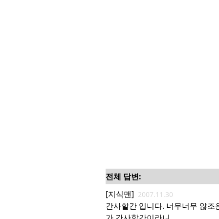
전체 답변:
[지식맨]
2007.11.30
간사할간 입니다. 너무너무 않조은
가 간사할간이라니..