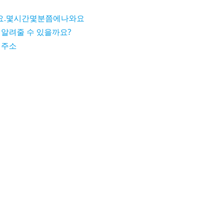
요.몇시간몇분쯤에나와요
 알려줄 수 있을까요?
 주소