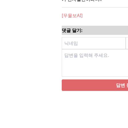
[무물보AI]
댓글 달기:
답변 