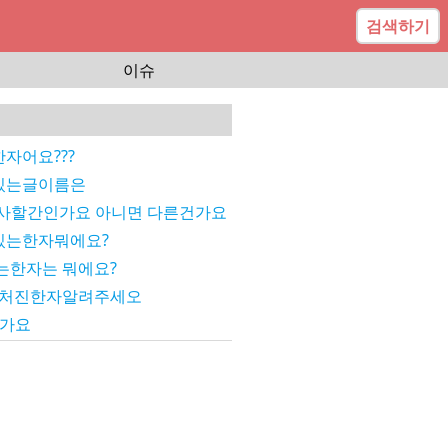
검색하기
이슈
자어요???
있는글이름은
간사할간인가요 아니면 다른건가요
있는한자뭐에요?
는한자는 뭐에요?
합처진한자알려주세오
뭔가요