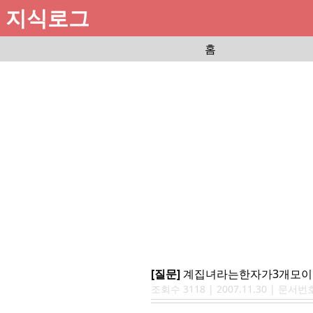
지식로그
홈
[질문]
계집녀라는한자가3개모
조회수
3118
|
2007.11.30
| 문서번