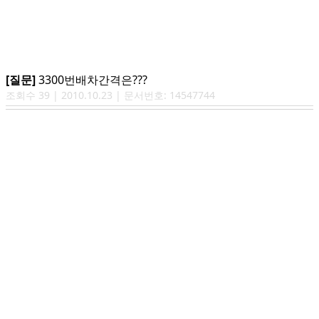
[질문]
3300번배차간격은???
조회수
39
|
2010.10.23
| 문서번호:
14547744