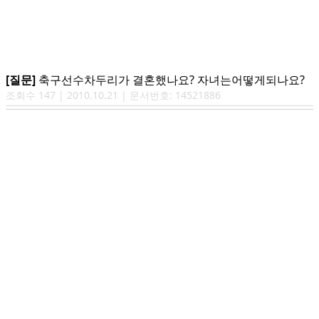
[질문]
축구선수차두리가 결혼했나요? 자녀는어떻게되나요?
조회수
147
|
2010.10.21
| 문서번호:
14521886