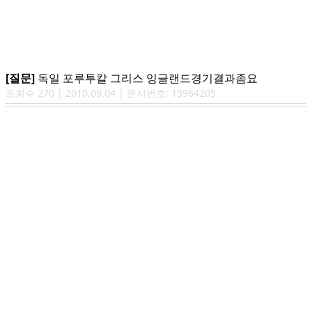
[질문]
독일 포루투칼 그리스 잉글랜드경기결과좀요
조회수
270
|
2010.09.04
| 문서번호:
13964205