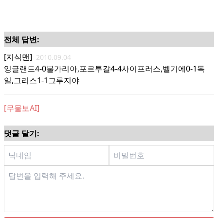
전체 답변:
[지식맨]
2010.09.04
잉글랜드4-0불가리아,포르투갈4-4사이프러스,벨기에0-1독
일,그리스1-1그루지야
[무물보AI]
댓글 달기: