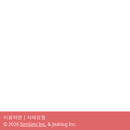
이용약관
|
삭제요청
©
2026
SimSimi Inc.
& Jisiklog Inc.