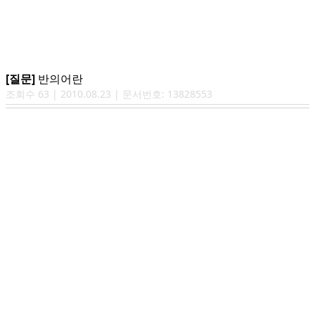
[질문]
반의어란
조회수
63
|
2010.08.23
| 문서번호:
13828553