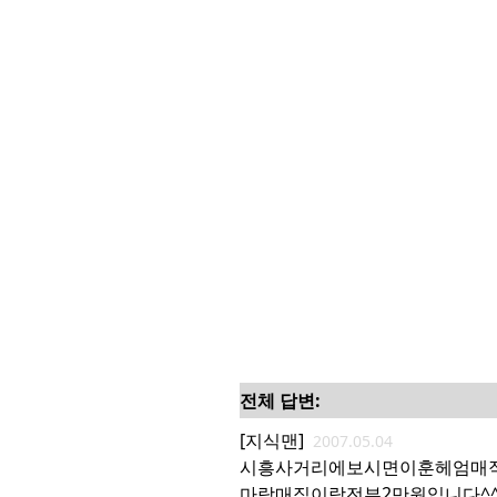
전체 답변:
[지식맨]
2007.05.04
시흥사거리에보시면이훈헤엄매직
마랑매직이랑전부2만원입니다^