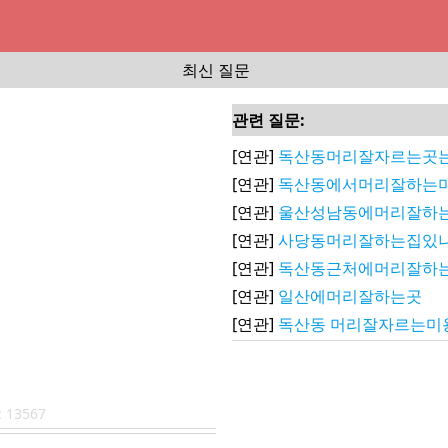
최신 질문
관련 질문:
[연관]
독산동머리잘자르는곳는
[연관]
독산동에서머리잘하는
[연관]
울산성남동에머리잘하
[연관]
사당동머리잘하는집있
[연관]
독산동근처에머리잘하
[연관]
일산에머리잘하는곳
[연관]
독산동 머리잘자르는미용
:
13567