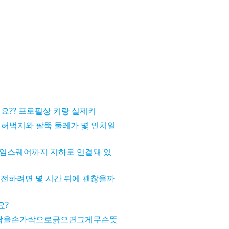
요?? 프로필상 키랑 실제키
 허벅지와 팔뚝 둘레가 몇 인치일
임스퀘어까지 지하로 연결돼 있
 운전하려면 몇 시간 뒤에 괜찮을까
요?
닥을손가락으로긁으면그게무슨뜻