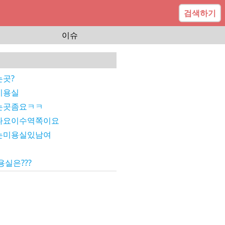
검색하기
이슈
곳?
미용실
는곳좀요ㅋㅋ
나요이수역쪽이요
는미용실있남여
실은???