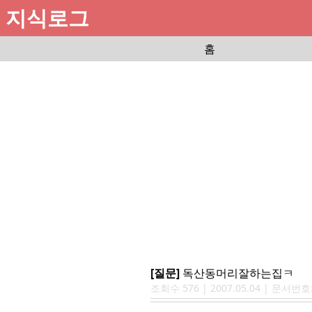
지식로그
홈
[질문]
독산동머리잘하는집ㅋ
조회수
576
|
2007.05.04
| 문서번호