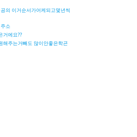
 전공의 이거순서가어케되고몇년씩
 주소
은거에요??
원해주는거빼도 많이안좋은학굔