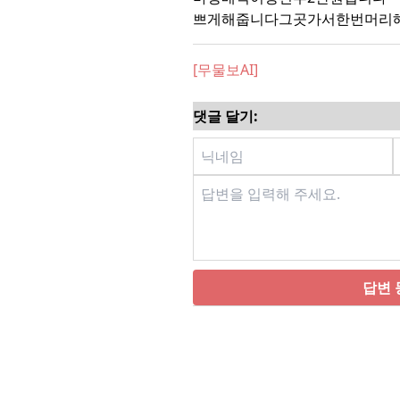
쁘게해줍니다그곳가서한번머리해
[무물보AI]
댓글 달기:
답변 