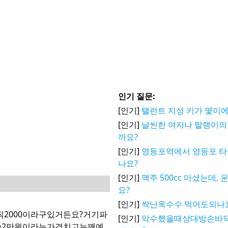
인기 질문:
[인기]
탤런트 지성 키가 몇이에
[인기]
날씬한 여자나 말랭이의
까요?
[인기]
영등포역에서 영등포 타
나요?
[인기]
맥주 500cc 마셨는데,
요?
[인기]
싹난옥수수 먹어도되나
2000이라구있거든요?거기파
[인기]
악수했을때상대방손바
^2만원이라는가격치고는꽤예