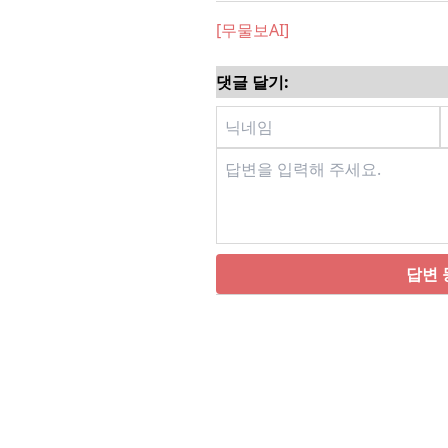
[무물보AI]
댓글 달기:
답변 