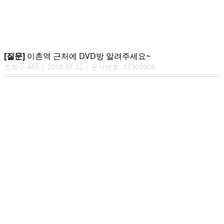
[질문]
이촌역 근처에 DVD방 알려주세요~
조회수
465
|
2010.07.12
| 문서번호:
13305908