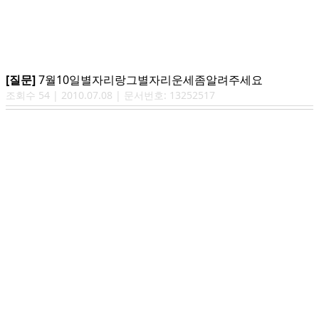
[질문]
7월10일별자리랑그별자리운세좀알려주세요
조회수
54
|
2010.07.08
| 문서번호:
13252517