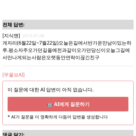
전체 답변:
[지식맨]
2010.07.08
게자리(6월22일~7월22일)오늘은길에서반가운만남이있는하
루.평소자주오가던길을예전과같이오가던당신이오늘그길에
서만나게되는사람은오랫동안연락이끊긴친구
[무물보AI]
이 질문에 대한 AI 답변이 아직 없습니다.
🤖 AI에게 질문하기
* AI가 질문을 더 명확하게 다듬어 답변을 생성합니다
댓글 달기: