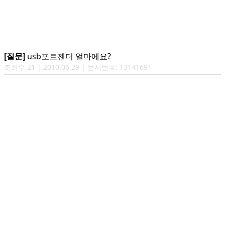
[질문]
usb포트젠더 얼마에요?
조회수
21
|
2010.06.29
| 문서번호:
13141691