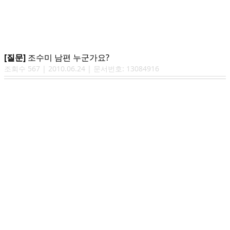
[질문]
조수미 남편 누군가요?
조회수
567
|
2010.06.24
| 문서번호:
13084916