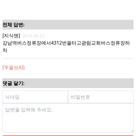
전체 답변:
[지식맨]
2010.06.23
강남역버스정류장에서4312번을타고광림교회버스정류장하
차
[무물보AI]
댓글 달기: