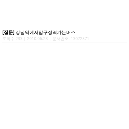
[질문]
강남역에서압구정역가는버스
조회수
233
|
2010.06.23
| 문서번호:
13072871