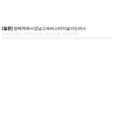
[질문]
방배역에서강남고속버스터미널가는버스
조회수
101
|
2010.06.19
| 문서번호:
13025193