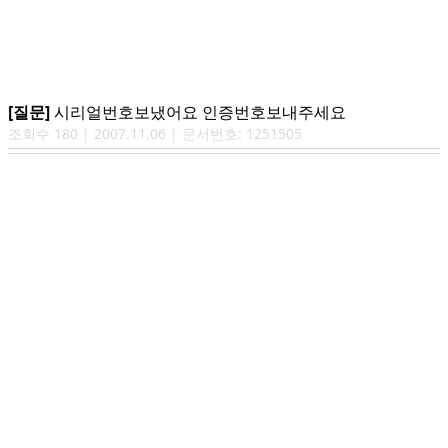
[질문]
시리얼번호보냈어요 인증번호보내주세요
조회수
180
|
2007.11.06
| 문서번호:
1251505