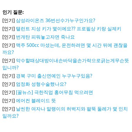
인기 질문:
[인기]
삼성라이온즈 36번선수가누구인가요?
[인기]
탤런트 지성 키가 몇이에요?? 프로필상 키랑 실제키
[인기]
번개탄 피워놓고자면 죽나요
[인기]
맥주 500cc 마셨는데, 운전하려면 몇 시간 뒤에 괜찮을
까요?
[인기]
악수할때상대방이내손바닥을손가락으로긁는게무슨뜻
입니까?
[인기]
경북 구미 출신연예인 누구누구있음?
[인기]
엄정화 성형수술했나요?
[인기]
[꿀뉴스] 극한직업 홍어무침 먹으려면
[인기]
에어컨 블레이드 뜻
[인기]
날씬한 여자나 말랭이의 허벅지와 팔뚝 둘레가 몇 인치
일까요?