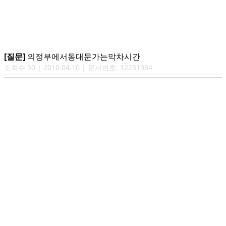
[질문]
의정부에서동대문가는막차시간
조회수
50
|
2010.04.10
| 문서번호:
12231934