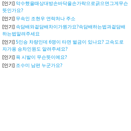
[인기]
악수했을때상대방손바닥을손가락으로긁으면그게무슨
뜻인가요?
[인기]
무속인 조현우 연락처나 주소
[인기]
속담배와겉담배차이가뭔가요?속담배하는법과겉담배
하는법알려주세요
[인기]
5인승 차량인데 6명이 타면 벌금이 있나요? 고속도로
자가용 승차인원도 알려주세요?
[인기]
욕 시발이 무슨뜻이에요?
[인기]
조수미 남편 누군가요?