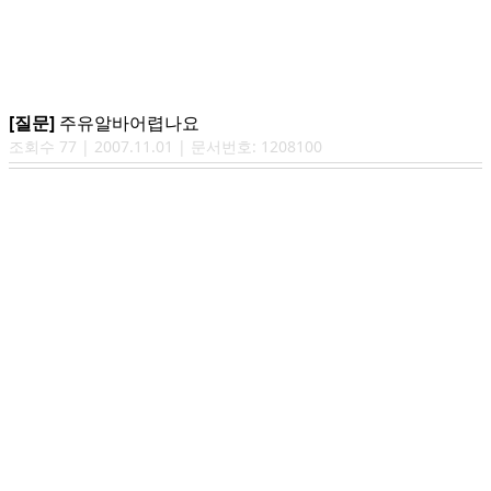
[질문]
주유알바어렵나요
조회수
77
|
2007.11.01
| 문서번호:
1208100