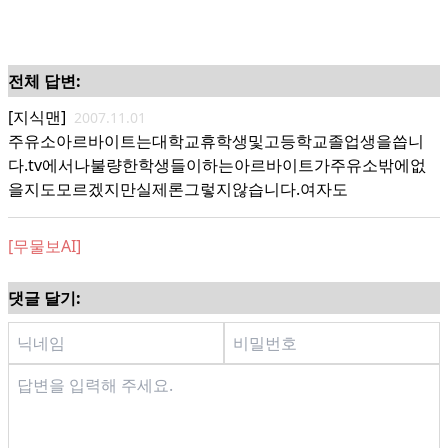
전체 답변:
[지식맨]
2007.11.01
주유소아르바이트는대학교휴학생및고등학교졸업생을씁니
다.tv에서나불량한학생들이하는아르바이트가주유소밖에없
을지도모르겠지만실제론그렇지않습니다.여자도
[무물보AI]
댓글 달기: