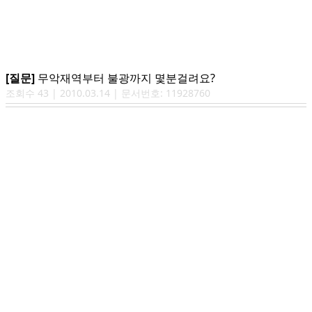
[질문]
무악재역부터 불광까지 몇분걸려요?
조회수
43
|
2010.03.14
| 문서번호:
11928760