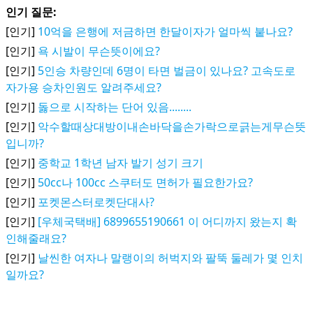
인기 질문:
[인기]
10억을 은행에 저금하면 한달이자가 얼마씩 붙나요?
[인기]
욕 시발이 무슨뜻이에요?
[인기]
5인승 차량인데 6명이 타면 벌금이 있나요? 고속도로
자가용 승차인원도 알려주세요?
[인기]
돓으로 시작하는 단어 있음........
[인기]
악수할때상대방이내손바닥을손가락으로긁는게무슨뜻
입니까?
[인기]
중학교 1학년 남자 발기 성기 크기
[인기]
50cc나 100cc 스쿠터도 면허가 필요한가요?
[인기]
포켓몬스터로켓단대사?
[인기]
[우체국택배] 6899655190661 이 어디까지 왔는지 확
인해줄래요?
[인기]
날씬한 여자나 말랭이의 허벅지와 팔뚝 둘레가 몇 인치
일까요?