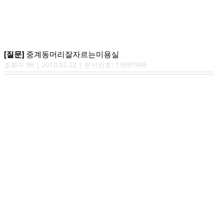
[질문]
중계동머리잘자르는미용실
조회수
96
|
2010.02.22
| 문서번호:
11697949