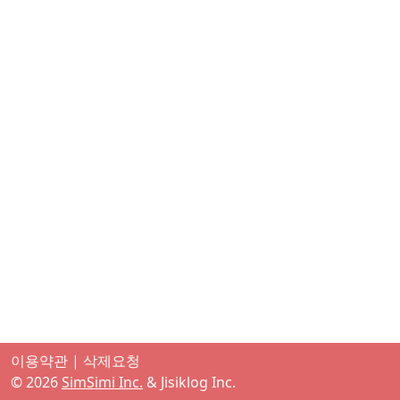
이용약관
|
삭제요청
©
2026
SimSimi Inc.
& Jisiklog Inc.