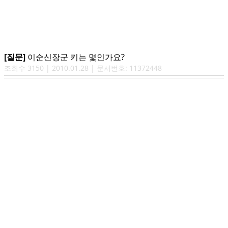
[질문]
이순신장군 키는 몇인가요?
조회수
3150
|
2010.01.28
| 문서번호:
11372448