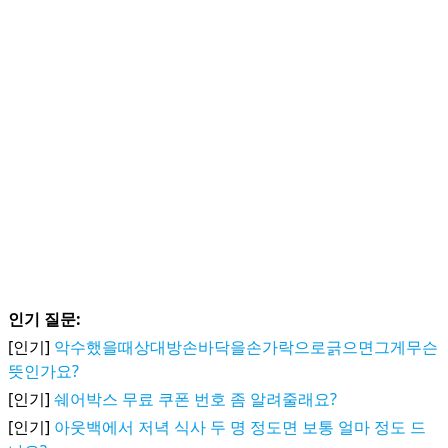
인기 질문:
[인기]
악수했을때상대방손바닥을손가락으로긁으면그게무슨
뜻인가요?
[인기]
쉐어박스 무료 쿠폰 번호 좀 알려줄래요?
[인기]
아웃백에서 저녁 식사 두 명 정도면 보통 얼마 정도 드