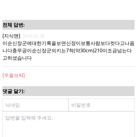
전체 답변:
[지식맨]
2010.01.28
이순신장군에대한기록을보면신장이보통사람보다컷다고나옵
니다충무공이순신장군의키는7척(약30cm)210이조금넘는다
고하셨습니다
[무물보AI]
댓글 달기: