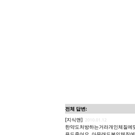
전체 답변:
[지식맨]
2010.01.12
한약도처방하는거라개인체질에
욕도줄어요..아무래도본인체질