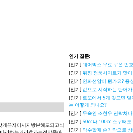
인기 질문:
[인기]
쉐어박스 무료 쿠폰 번호
[인기]
위핑 정품사이트가 맞아
[인기]
인파선암이 뭔가요? 증상
[인기]
값으로 시작하는 단어가
[인기]
로또에서 5개 맞으면 얼
는 어떻게 되나요?
[인기]
무속인 조현우 연락처나
[인기]
50cc나 100cc 스쿠
맞게끔지어서지방분해도되고식
[인기]
악수할때 손가락으로 
에따라하는거라효과는정말좋아