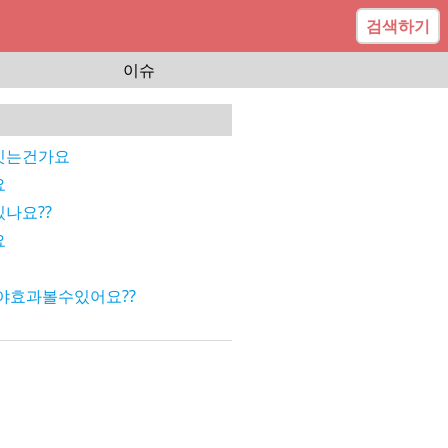
검색하기
이슈
잇는건가요
요
나요??
요
야효과볼수있어요??