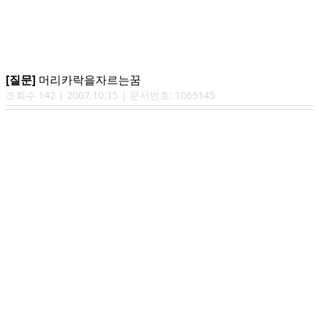
[질문]
머리카락을자르는꿈
조회수
142
|
2007.10.15
| 문서번호:
1065145