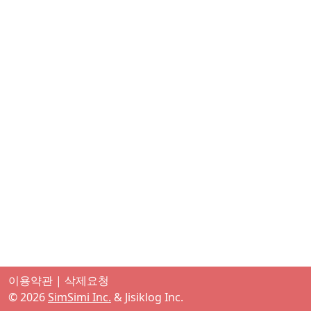
이용약관
|
삭제요청
©
2026
SimSimi Inc.
& Jisiklog Inc.