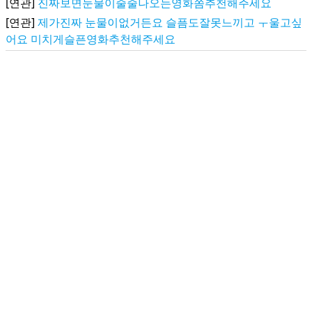
[연관]
진짜보면눈물이줄줄나오는영화쫌추천해주세요
[연관]
제가진짜 눈물이없거든요 슬픔도잘못느끼고 ㅜ울고싶
어요 미치게슬픈영화추천해주세요