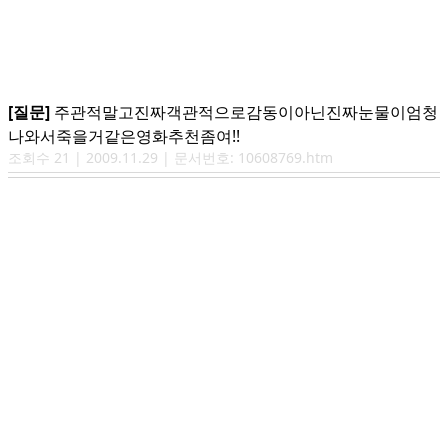
[질문]
주관적말고진짜객관적으로감동이아닌진짜눈물이엄청
나와서죽을거같은영화추천좀여!!
조회수
21
|
2009.11.29
| 문서번호:
10608769.htm