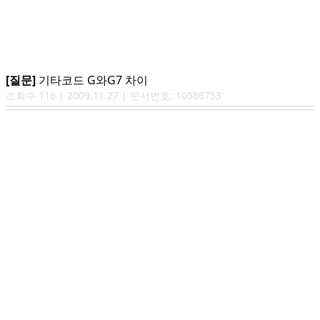
[질문]
기타코드 G와G7 차이
조회수
116
|
2009.11.27
| 문서번호:
10586753