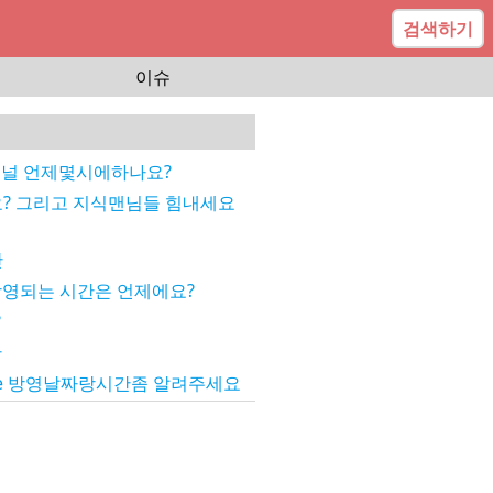
검색하기
이슈
채널 언제몇시에하나요?
요? 그리고 지식맨님들 힘내세요
간
방영되는 시간은 언제에요?
?
간
널e 방영날짜랑시간좀 알려주세요