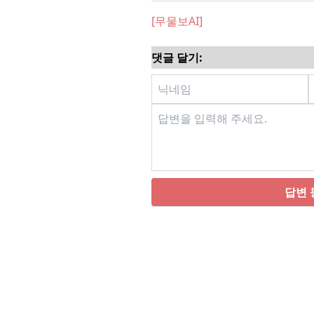
[무물보AI]
댓글 달기:
답변 