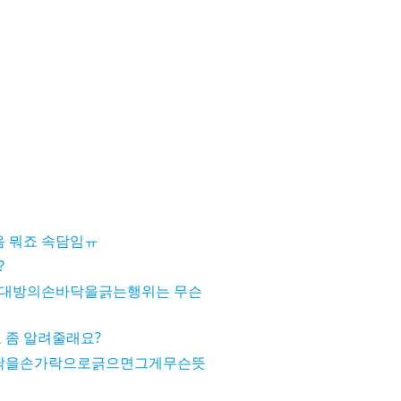
 뭐죠 속담임ㅠ
?
상대방의손바닥을긁는행위는 무슨
 좀 알려줄래요?
닥을손가락으로긁으면그게무슨뜻