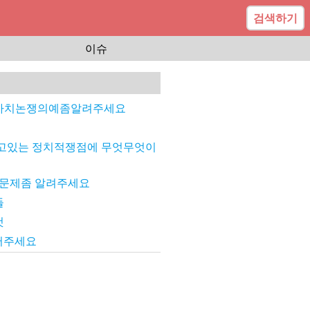
검색하기
이슈
가치논쟁의예좀알려주세요
고있는 정치적쟁점에 무엇무엇이
회문제좀 알려주세요
들
것
어주세요