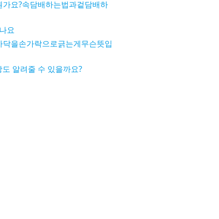
뭔가요?속담배하는법과겉담배하
죽나요
바닥을손가락으로긁는게무슨뜻입
도 알려줄 수 있을까요?