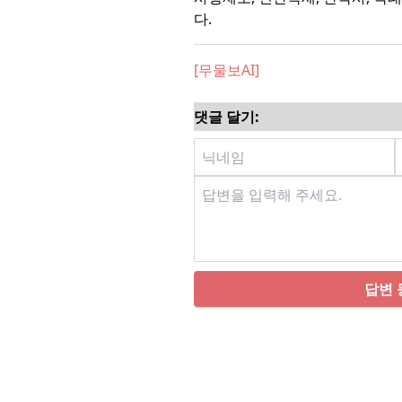
다.
[무물보AI]
댓글 달기:
답변 