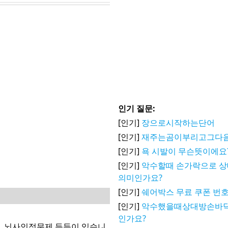
인기 질문:
[인기]
장으로시작하는단어
[인기]
재주는곰이부리고그다음
[인기]
욕 시발이 무슨뜻이에요
[인기]
악수할때 손가락으로 
의미인가요?
[인기]
쉐어박스 무료 쿠폰 번호
[인기]
악수했을때상대방손바
인가요?
태, 뇌사인정문제 등등이 있습니