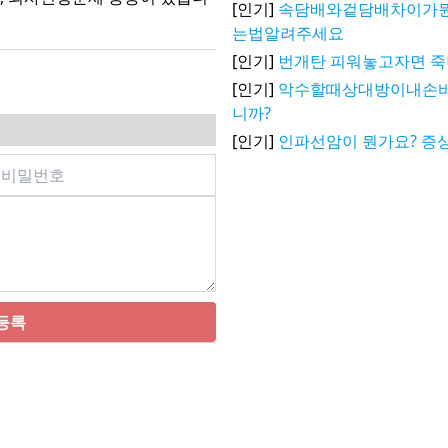
[인기]
속담배와겉담배차이가
는법알려주세요
[인기]
번개탄 피워놓고자면 
[인기]
악수할때상대방이내손
니까?
[인기]
인파선암이 뭔가요? 증상
등록