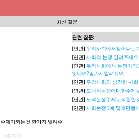
최신 질문
관련 질문:
[연관]
우리사회에서일어나는
[연관]
사회적 논쟁 알려주세요
[연관]
우리사회에서 논쟁이되
잇나여?몇가지알려줘여
[연관]
우리사회의 심각한 사
[연관]
도덕적논쟁에대한주제
[연관]
도덕논쟁주제로적합한
[연관]
사회논쟁 ?예 몇개만들
 주제가되는것 한가지 알려주
:
10422200