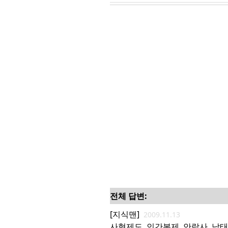
전체 답변:
[지식맨]
2009.11.13
사형제도, 인간복제, 안락사, 낙