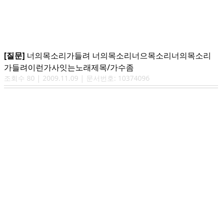
[질문]
너의목소리가들려 너의목소리너으목소리너의목소리
가들려이런가사잇는노래제목/가수좀
조회수
80
|
2009.11.09
| 문서번호:
10374096