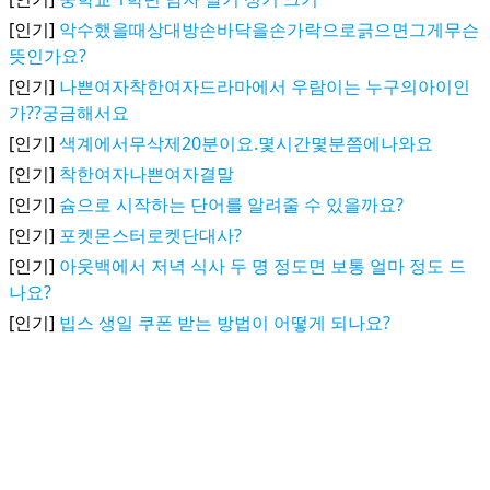
[인기]
악수했을때상대방손바닥을손가락으로긁으면그게무슨
뜻인가요?
[인기]
나쁜여자착한여자드라마에서 우람이는 누구의아이인
가??궁금해서요
[인기]
색계에서무삭제20분이요.몇시간몇분쯤에나와요
[인기]
착한여자나쁜여자결말
[인기]
슘으로 시작하는 단어를 알려줄 수 있을까요?
[인기]
포켓몬스터로켓단대사?
[인기]
아웃백에서 저녁 식사 두 명 정도면 보통 얼마 정도 드
나요?
[인기]
빕스 생일 쿠폰 받는 방법이 어떻게 되나요?