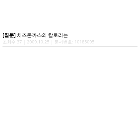
[질문]
치즈돈까스의 칼로리는
조회수
37
|
2009.10.25
| 문서번호:
10185095