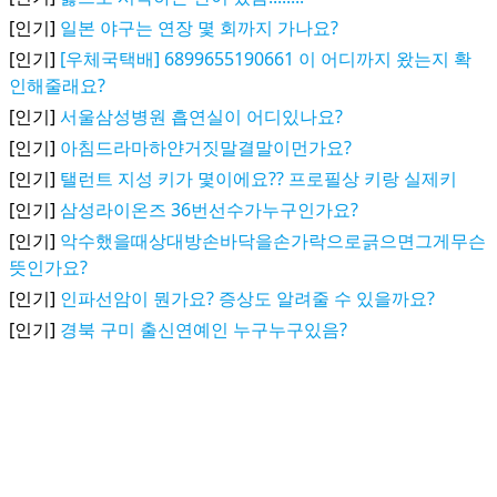
[인기]
일본 야구는 연장 몇 회까지 가나요?
[인기]
[우체국택배] 6899655190661 이 어디까지 왔는지 확
인해줄래요?
[인기]
서울삼성병원 흡연실이 어디있나요?
[인기]
아침드라마하얀거짓말결말이먼가요?
[인기]
탤런트 지성 키가 몇이에요?? 프로필상 키랑 실제키
[인기]
삼성라이온즈 36번선수가누구인가요?
[인기]
악수했을때상대방손바닥을손가락으로긁으면그게무슨
뜻인가요?
[인기]
인파선암이 뭔가요? 증상도 알려줄 수 있을까요?
[인기]
경북 구미 출신연예인 누구누구있음?