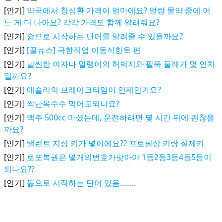
[인기]
약국에서 청심환 가격이 얼마에요? 알랑 물약 중에 어
느 게 더 나아요? 각각 가격도 함께 알려줘요?
[인기]
슘으로 시작하는 단어를 알려줄 수 있을까요?
[인기]
[꿀뉴스] 극한직업 이동식한옥 편
[인기]
날씬한 여자나 말랭이의 허벅지와 팔뚝 둘레가 몇 인치
일까요?
[인기]
애슐리의 브레이크타임이 언제인가요?
[인기]
싹난옥수수 먹어도되나요?
[인기]
맥주 500cc 마셨는데, 운전하려면 몇 시간 뒤에 괜찮을
까요?
[인기]
탤런트 지성 키가 몇이에요?? 프로필상 키랑 실제키
[인기]
로또복권은 몇개의번호가맞아야 1등2등3등4등5등이
되나요??
[인기]
돓으로 시작하는 단어 있음........