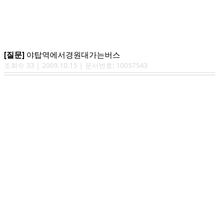
[질문]
야탑역에서경원대가는버스
조회수
33
|
2009.10.15
| 문서번호:
10057543