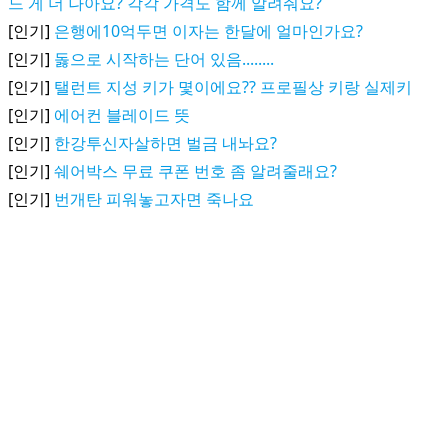
느 게 더 나아요? 각각 가격도 함께 알려줘요?
[인기]
은행에10억두면 이자는 한달에 얼마인가요?
[인기]
돓으로 시작하는 단어 있음........
[인기]
탤런트 지성 키가 몇이에요?? 프로필상 키랑 실제키
[인기]
에어컨 블레이드 뜻
[인기]
한강투신자살하면 벌금 내놔요?
[인기]
쉐어박스 무료 쿠폰 번호 좀 알려줄래요?
[인기]
번개탄 피워놓고자면 죽나요