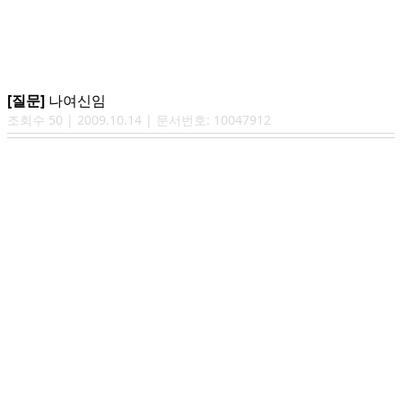
[질문]
나여신임
조회수
50
|
2009.10.14
| 문서번호:
10047912