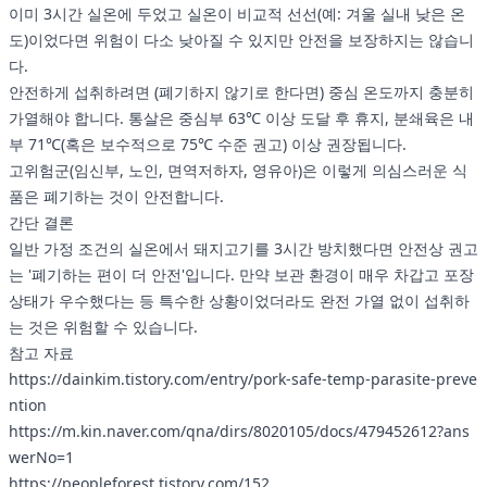
이미 3시간 실온에 두었고 실온이 비교적 선선(예: 겨울 실내 낮은 온
도)이었다면 위험이 다소 낮아질 수 있지만 안전을 보장하지는 않습니
다.
안전하게 섭취하려면 (폐기하지 않기로 한다면) 중심 온도까지 충분히
가열해야 합니다. 통살은 중심부 63℃ 이상 도달 후 휴지, 분쇄육은 내
부 71℃(혹은 보수적으로 75℃ 수준 권고) 이상 권장됩니다.
고위험군(임신부, 노인, 면역저하자, 영유아)은 이렇게 의심스러운 식
품은 폐기하는 것이 안전합니다.
간단 결론
일반 가정 조건의 실온에서 돼지고기를 3시간 방치했다면 안전상 권고
는 '폐기하는 편이 더 안전'입니다. 만약 보관 환경이 매우 차갑고 포장
상태가 우수했다는 등 특수한 상황이었더라도 완전 가열 없이 섭취하
는 것은 위험할 수 있습니다.
참고 자료
https://dainkim.tistory.com/entry/pork-safe-temp-parasite-preve
ntion
https://m.kin.naver.com/qna/dirs/8020105/docs/479452612?ans
werNo=1
https://peopleforest.tistory.com/152