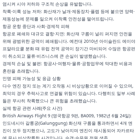
염시켜 시야 저하와 구조적 손상을 유발합니다.
착륙·이륙 성능 저하: 화산재가 날개·제동장치·플랩 등에 붙으면 양력·
제동성능에 문제를 일으켜 이착륙 안전성을 떨어뜨립니다.
항공 운항 중단과 사회·경제적 피해
항공로 폐쇄와 대규모 결항·지연: 화산재 구름이 널리 퍼지면 안전을
위해 광범위한 공역이 폐쇄됩니다. 예컨대 2010년 아이슬란드 에이야
프얄라요쿨 분화 때 유럽 전역 공역이 장기간 마비되어 수많은 항공편
이 취소되고 물류·비즈니스에 큰 손실이 발생했습니다.
경제적 손실 및 불편: 항공사·여행자·물류·공항업무에 막대한 비용과
혼란을 초래합니다.
인명 피해 가능성 및 응급 상황
다수 엔진 정지 또는 계기 오작동 시 비상상황으로 이어질 수 있으며,
최악의 경우 추락사고로 연결될 위험이 있습니다. 다행히도 일부 사례
들은 무사히 착륙했으나 큰 위험을 초래했습니다.
실제 항공 관련 사례(주요 사건)
British Airways Flight 9 (영국항공 9편, BA009, 1982년 6월 24일):
인도네시아 갈룽궁(Galunggung) 화산재 구름을 통과하면서 4개 엔
진이 모두 정지했으나, 고도가 낮아지며 엔진이 재시동되어 자카르타
에 무사 비상착륙한 사건입니다. 승객·승무원 전원 생존.