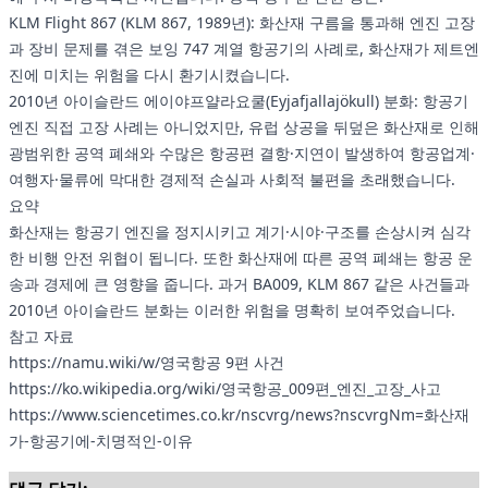
KLM Flight 867 (KLM 867, 1989년): 화산재 구름을 통과해 엔진 고장
과 장비 문제를 겪은 보잉 747 계열 항공기의 사례로, 화산재가 제트엔
진에 미치는 위험을 다시 환기시켰습니다.
2010년 아이슬란드 에이야프얄라요쿨(Eyjafjallajökull) 분화: 항공기
엔진 직접 고장 사례는 아니었지만, 유럽 상공을 뒤덮은 화산재로 인해
광범위한 공역 폐쇄와 수많은 항공편 결항·지연이 발생하여 항공업계·
여행자·물류에 막대한 경제적 손실과 사회적 불편을 초래했습니다.
요약
화산재는 항공기 엔진을 정지시키고 계기·시야·구조를 손상시켜 심각
한 비행 안전 위협이 됩니다. 또한 화산재에 따른 공역 폐쇄는 항공 운
송과 경제에 큰 영향을 줍니다. 과거 BA009, KLM 867 같은 사건들과
2010년 아이슬란드 분화는 이러한 위험을 명확히 보여주었습니다.
참고 자료
https://namu.wiki/w/영국항공 9편 사건
https://ko.wikipedia.org/wiki/영국항공_009편_엔진_고장_사고
https://www.sciencetimes.co.kr/nscvrg/news?nscvrgNm=화산재
가-항공기에-치명적인-이유