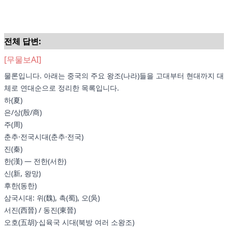
전체 답변:
[무물보AI]
물론입니다. 아래는 중국의 주요 왕조(나라)들을 고대부터 현대까지 대
체로 연대순으로 정리한 목록입니다.
하(夏)
은/상(殷/商)
주(周)
춘추·전국시대(춘추·전국)
진(秦)
한(漢) — 전한(서한)
신(新, 왕망)
후한(동한)
삼국시대: 위(魏), 촉(蜀), 오(吳)
서진(西晉) / 동진(東晉)
오호(五胡)·십육국 시대(북방 여러 소왕조)