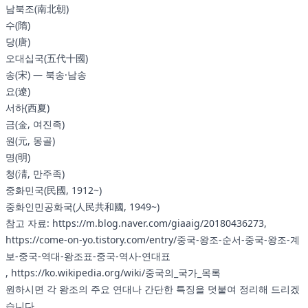
남북조(南北朝)
수(隋)
당(唐)
오대십국(五代十國)
송(宋) — 북송·남송
요(遼)
서하(西夏)
금(金, 여진족)
원(元, 몽골)
명(明)
청(淸, 만주족)
중화민국(民國, 1912~)
중화인민공화국(人民共和國, 1949~)
참고 자료:
https://m.blog.naver.com/giaaig/20180436273
,
https://come-on-yo.tistory.com/entry/중국-왕조-순서-중국-왕조-계
보-중국-역대-왕조표-중국-역사-연대표
,
https://ko.wikipedia.org/wiki/중국의_국가_목록
원하시면 각 왕조의 주요 연대나 간단한 특징을 덧붙여 정리해 드리겠
습니다.